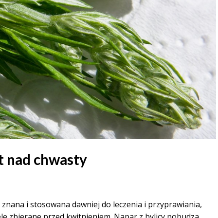
st nad chwasty
a znana i stosowana dawniej do leczenia i przyprawiania,
iele zbierane przed kwitnieniem. Napar z bylicy pobudza