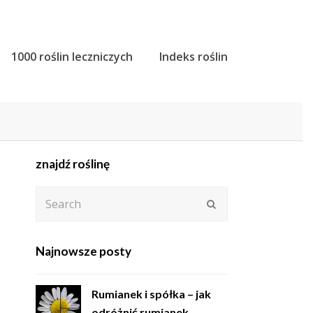
1000 roślin leczniczych
Indeks roślin
znajdź roślinę
Search
Submit
Najnowsze posty
Rumianek i spółka – jak
odróżnić rumianek