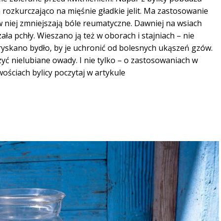
a rozkurczająco na mięśnie gładkie jelit. Ma zastosowanie
w niej zmniejszają bóle reumatyczne.
Dawniej na wsiach
ała pchły. Wieszano ją też w oborach i stajniach – nie
pryskano bydło, by je uchronić od bolesnych ukąszeń gzów.
yć nielubiane owady. I nie tylko – o zastosowaniach w
ościach bylicy poczytaj w artykule