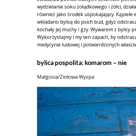
wydzielanie soku żołądkowego i żółci, dział
również jako środek uspokajający. Kąpiele 
wkładano bylicę do psich bud, gdyż odstrasz
kochały jej muchy i gzy. Wywarem z bylicy 
Wykorzystajmy i my ten zapach, by odstrasz
medycynie ludowej i potwierdzonych właściw
bylica pospolita: komarom – nie
Małgosia/Ziołowa Wyspa