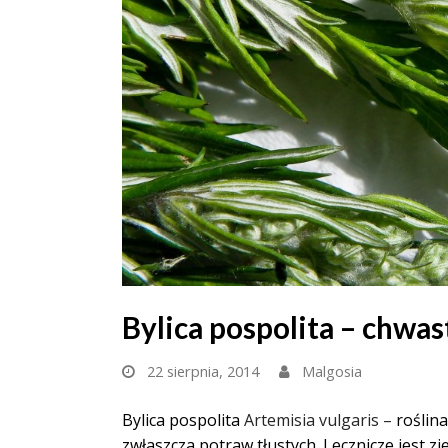
Bylica pospolita – chwa
22 sierpnia, 2014
Malgosia
Bylica pospolita
Artemisia vulgaris –
roślin
zwłaszcza potraw tłustych. Lecznicze jest z