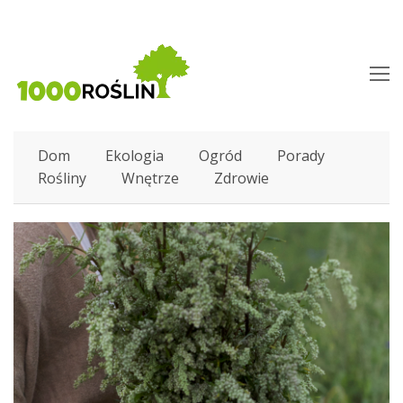
O
M
M
Dom
Ekologia
Ogród
Porady
Rośliny
Wnętrze
Zdrowie