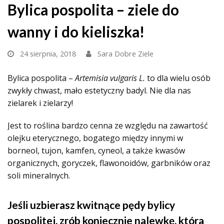
Bylica pospolita – ziele do
wanny i do kieliszka!
24 sierpnia, 2018
Sara Dobre Ziele
Bylica pospolita –
Artemisia vulgaris L.
to dla wielu osób
zwykły chwast, mało estetyczny badyl.
Nie dla nas
zielarek i zielarzy!
Jest to roślina bardzo cenna ze względu na zawartość
olejku eterycznego, bogatego między innymi w
borneol, tujon, kamfen, cyneol, a także kwasów
organicznych, goryczek, flawonoidów, garbników oraz
soli mineralnych.
Jeśli uzbierasz kwitnące pędy bylicy
pospolitej, zrób koniecznie nalewkę, która