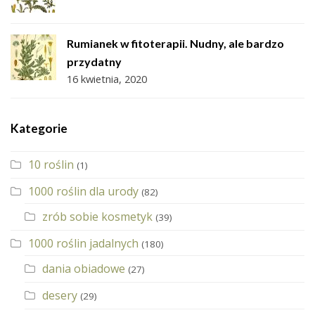
Rumianek w fitoterapii. Nudny, ale bardzo
przydatny
16 kwietnia, 2020
Kategorie
10 roślin
(1)
1000 roślin dla urody
(82)
zrób sobie kosmetyk
(39)
1000 roślin jadalnych
(180)
dania obiadowe
(27)
desery
(29)