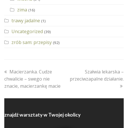
zima
(16)
trawy jadalne
(1)
Uncategorized
(39)
zrób sam: przepisy
(92)
previous
next
Macierzanka. Cudze
Szałwia lekarska –
post:
post:
chwalicie – swego nie
przeciwzapalne działanie.
znacie, macierzankę macie
znajdź warsztaty w Twojej okolicy