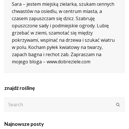
Sara – jestem miejską zielarka, szukam cennych
chwastów na osiedlu, w centrum miasta, a
czasem zapuszczam się dzicz. Szabruję
opuszczone sady i podmiejskie ogrody. Lubię
grzebać w ziemi, szamotać się między
pokrzywami, wspinać na drzewa i szukać wiatru
w polu. Kocham pyłek kwiatowy na twarzy,
zapach bagna i rechot żab. Zapraszam na
mojego bloga – www.dobreziele.com
znajdź roślinę
Search
Subm
Najnowsze posty