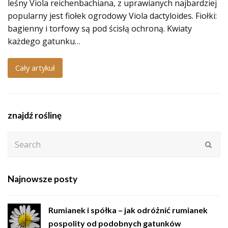
leśny Viola reichenbachiana, z uprawianych najbardziej
popularny jest fiołek ogrodowy Viola dactyloides. Fiołki:
bagienny i torfowy są pod ścisłą ochroną. Kwiaty
każdego gatunku…
Cały artykuł
znajdź roślinę
Search
Subm
Najnowsze posty
Rumianek i spółka – jak odróżnić rumianek
pospolity od podobnych gatunków