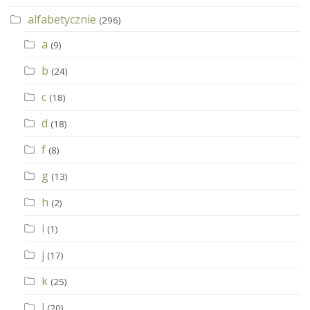
alfabetycznie
(296)
a
(9)
b
(24)
c
(18)
d
(18)
f
(8)
g
(13)
h
(2)
i
(1)
j
(17)
k
(25)
l
(20)