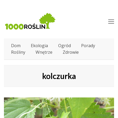
O
M
M
Dom
Ekologia
Ogród
Porady
Rośliny
Wnętrze
Zdrowie
kolczurka