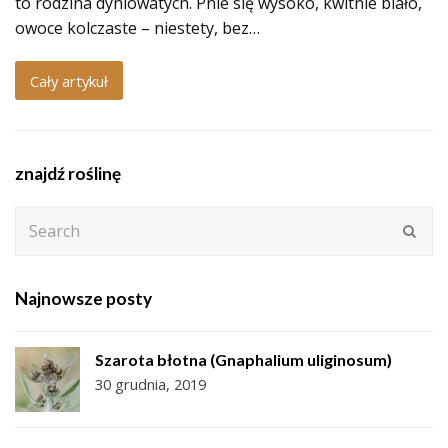
to rodzina dyniowatych. Pnie się wysoko, kwitnie biało,
owoce kolczaste – niestety, bez…
Cały artykuł
znajdź roślinę
Search
Subm
Najnowsze posty
Szarota błotna (Gnaphalium uliginosum)
30 grudnia, 2019