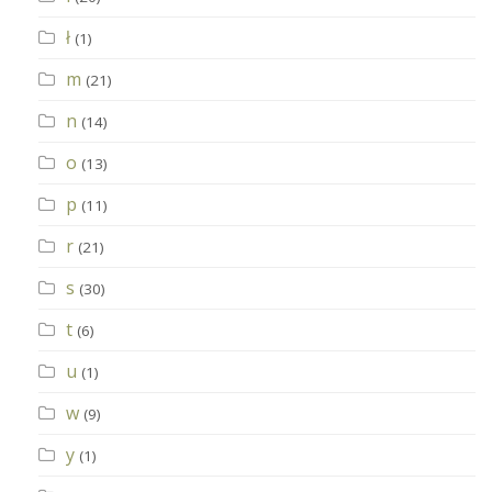
ł
(1)
m
(21)
n
(14)
o
(13)
p
(11)
r
(21)
s
(30)
t
(6)
u
(1)
w
(9)
y
(1)