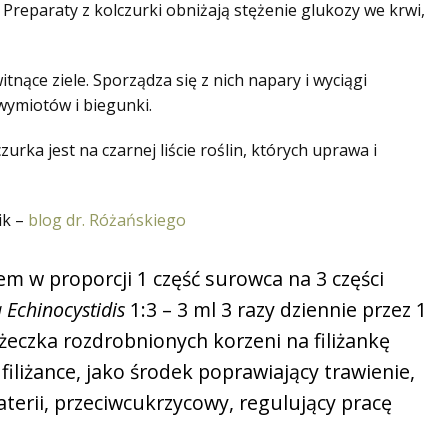
reparaty z kolczurki obniżają stężenie glukozy we krwi,
tnące ziele. Sporządza się z nich napary i wyciągi
wymiotów i biegunki.
zurka jest na czarnej liście roślin, których uprawa i
ik –
blog dr. Różańskiego
em w proporcji 1 część surowca na 3 części
 Echinocystidis
1:3 – 3 ml 3 razy dziennie przez 1
yżeczka rozdrobnionych korzeni na filiżankę
filiżance, jako środek poprawiający trawienie,
terii, przeciwcukrzycowy, regulujący pracę