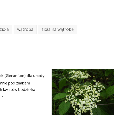
zioła
wątroba
zioła na wątrobę
ek (Geranium) dla urody
 mnie pod znakiem
ch kwiatów bodziszka
 -…