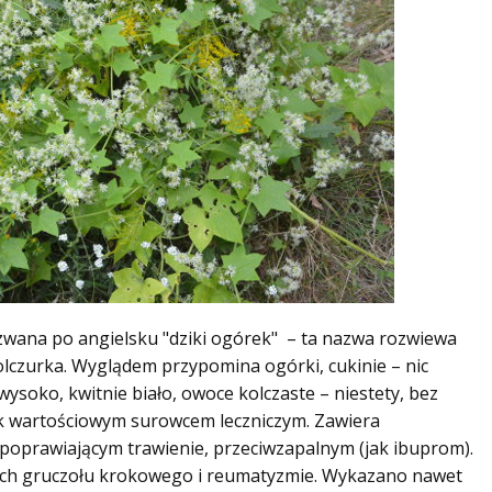
 zwana po angielsku "dziki ogórek" – ta nazwa rozwiewa
kolczurka. Wyglądem przypomina ogórki, cukinie – nic
wysoko, kwitnie biało, owoce kolczaste – niestety, bez
ak wartościowym surowcem leczniczym. Zawiera
 poprawiającym trawienie, przeciwzapalnym (jak ibuprom).
nych gruczołu krokowego i reumatyzmie. Wykazano nawet