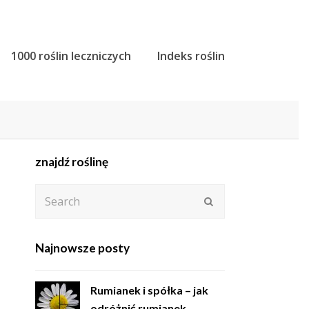
1000 roślin leczniczych
Indeks roślin
znajdź roślinę
Search
Submit
Najnowsze posty
Rumianek i spółka – jak
odróżnić rumianek