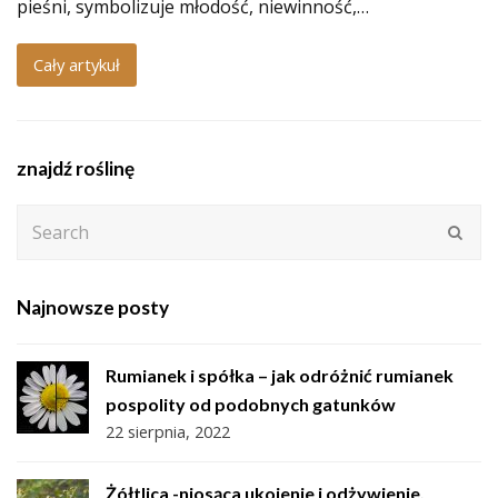
pieśni, symbolizuje młodość, niewinność,…
Cały artykuł
znajdź roślinę
Search
Subm
Najnowsze posty
Rumianek i spółka – jak odróżnić rumianek
pospolity od podobnych gatunków
22 sierpnia, 2022
Żółtlica -niosąca ukojenie i odżywienie.