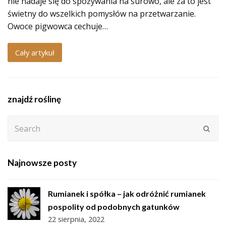
nie nadaje się do spożywania na surowo, ale za to jest
świetny do wszelkich pomysłów na przetwarzanie.
Owoce pigwowca cechuje…
Cały artykuł
znajdź roślinę
Search
Subm
Najnowsze posty
Rumianek i spółka – jak odróżnić rumianek
pospolity od podobnych gatunków
22 sierpnia, 2022