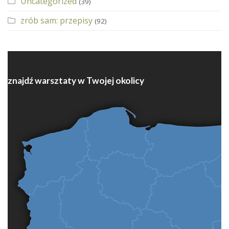
Uncategorized
(39)
zrób sam: przepisy
(92)
znajdź warsztaty w Twojej okolicy