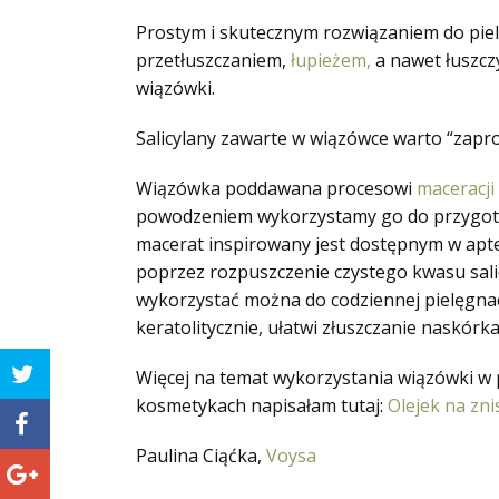
Prostym i skutecznym rozwiązaniem do piel
przetłuszczaniem,
łupieżem,
a nawet łuszcz
wiązówki.
Salicylany zawarte w wiązówce warto “zapros
Wiązówka poddawana procesowi
maceracji
powodzeniem wykorzystamy go do przygotowa
macerat inspirowany jest dostępnym w apte
poprzez rozpuszczenie czystego kwasu sal
wykorzystać można do codziennej pielęgnac
keratolitycznie, ułatwi złuszczanie naskórka
Więcej na temat wykorzystania wiązówki w p
kosmetykach napisałam tutaj:
Olejek na zni
Paulina Ciąćka,
Voysa