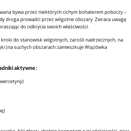
zywana bywa przez niektórych cichym bohaterem poboczy –
edy droga prowadzi przez wilgotne obszary. Zwraca uwagę
raszając do odkrycia swoich właściwości.
kroki do stanowisk wilgotnych, zarośli nadrzecznych, na
ąki (na suchych obszarach zamieszkuje Wiązówka
adniki aktywne :
kwercetyny)
nę)