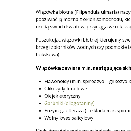
Wiązówka błotna (Filipendula ulmaria) na
podziwiać ją można z okien samochodu, ki
urodą swoich kwiatów, przyciąga wzrok, zap
Poszukując wiązówki błotnej kierujemy swe 
brzegi zbiorników wodnych czy podmokłe ł
bulwkowa).
Wiązówka zawiera m.in. następujące skł
Flawonoidy (m.in. spireozyd – glikozyd 
Glikozydy fenolowe
Olejek eteryczny
Garbniki (ellagotaniny)
Enzym gaulteraza (rozkłada m.in spirei
Wolny kwas salicylowy