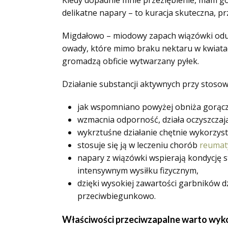
Kiedy dopadnie mnie przeziębienie, mam gorą
delikatne napary – to kuracja skuteczna, p
Migdałowo – miodowy zapach wiązówki odurz
owady, które mimo braku nektaru w kwiatac
gromadzą obficie wytwarzany pyłek.
Działanie substancji aktywnych przy stoso
jak wspomniano powyżej obniża gorączk
wzmacnia odporność, działa oczyszczaj
wykrztuśne działanie chętnie wykorzy
stosuje się ją w leczeniu chorób
reumat
napary z wiązówki wspierają kondycję s
intensywnym wysiłku fizycznym,
dzięki wysokiej zawartości garbników d
przeciwbiegunkowo.
Właściwości przeciwzapalne warto wyk