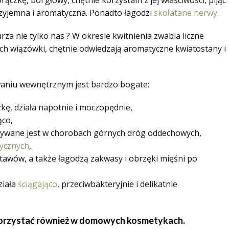
czkę, ból głowy, chętnie korzystam z jej właściwości, pijąc
rzyjemna i aromatyczna. Ponadto łagodzi
skołatane nerwy
.
a nie tylko nas ? W okresie kwitnienia zwabia liczne
h wiązówki, chętnie odwiedzają aromatyczne kwiatostany i
waniu wewnętrznym jest bardzo bogate:
ę, działa napotnie i moczopędnie,
ąco,
stywane jest w chorobach górnych dróg oddechowych,
ycznych
,
tawów, a także łagodzą zakwasy i obrzęki mięśni po
ziała
ściągająco
, przeciwbakteryjnie i delikatnie
orzystać również w domowych kosmetykach.