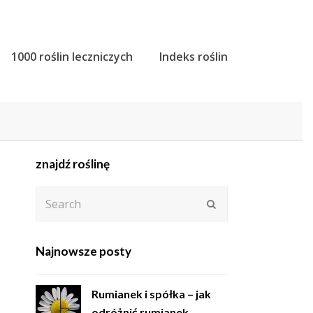
1000 roślin leczniczych
Indeks roślin
znajdź roślinę
Search
Submit
Najnowsze posty
Rumianek i spółka – jak
odróżnić rumianek