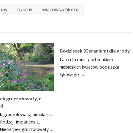
lany
trądzik
wiązówka błotna
Bodziszek (Geranium) dla urody
Lato dla mnie pod znakiem
niebieskich kwiatów bodziszka
łąkowego -…
ek gruczołowaty, n.
ki.
k gruczołowaty, himalajski,
Rodzaj: Impatiens L.
 Niecierpek gruczołowaty…