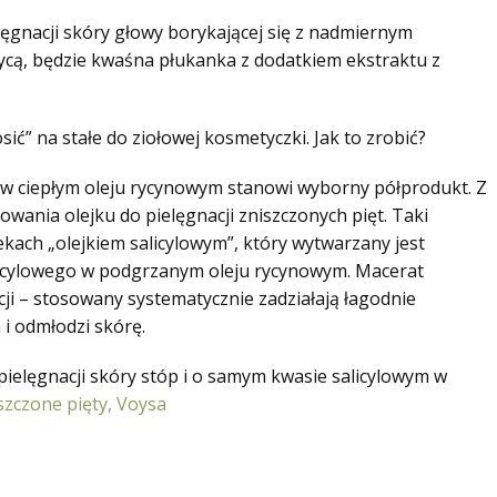
ęgnacji skóry głowy borykającej się z nadmiernym
ycą, będzie kwaśna płukanka z dodatkiem ekstraktu z
ić” na stałe do ziołowej kosmetyczki. Jak to zrobić?
w ciepłym oleju rycynowym stanowi wyborny półprodukt. Z
nia olejku do pielęgnacji zniszczonych pięt. Taki
kach „olejkiem salicylowym”, który wytwarzany jest
icylowego w podgrzanym oleju rycynowym. Macerat
ji – stosowany systematycznie zadziałają łagodnie
 i odmłodzi skórę.
ielęgnacji skóry stóp i o samym kwasie salicylowym w
szczone pięty, Voysa