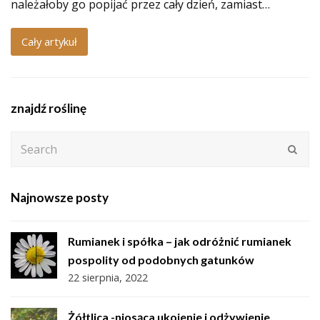
należałoby go popijać przez cały dzień, zamiast…
Cały artykuł
znajdź roślinę
Search
Subm
Najnowsze posty
Rumianek i spółka – jak odróżnić rumianek
pospolity od podobnych gatunków
22 sierpnia, 2022
Żółtlica -niosąca ukojenie i odżywienie.