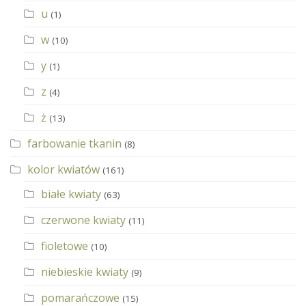
u
(1)
w
(10)
y
(1)
z
(4)
ż
(13)
farbowanie tkanin
(8)
kolor kwiatów
(161)
białe kwiaty
(63)
czerwone kwiaty
(11)
fioletowe
(10)
niebieskie kwiaty
(9)
pomarańczowe
(15)