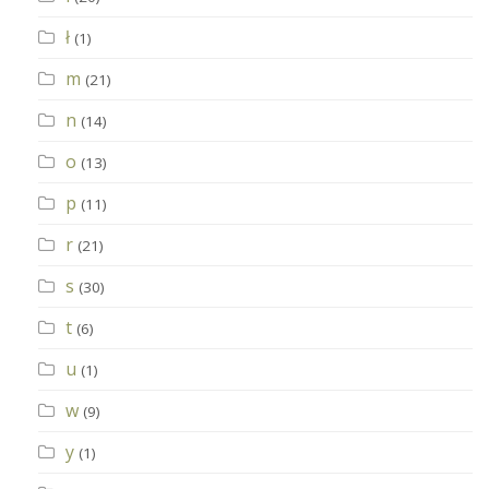
ł
(1)
m
(21)
n
(14)
o
(13)
p
(11)
r
(21)
s
(30)
t
(6)
u
(1)
w
(9)
y
(1)