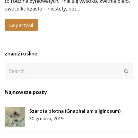
to rodzina dyniowatych. Pnie się wysoko, kwitnie biało,
owoce kolczaste – niestety, bez…
Cały artykuł
znajdź roślinę
Search
Subm
Najnowsze posty
Szarota błotna (Gnaphalium uliginosum)
30 grudnia, 2019