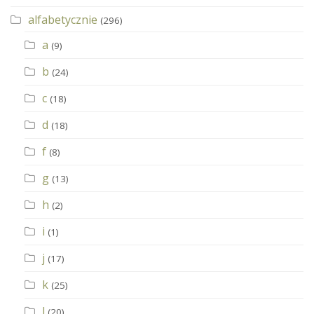
alfabetycznie
(296)
a
(9)
b
(24)
c
(18)
d
(18)
f
(8)
g
(13)
h
(2)
i
(1)
j
(17)
k
(25)
l
(20)