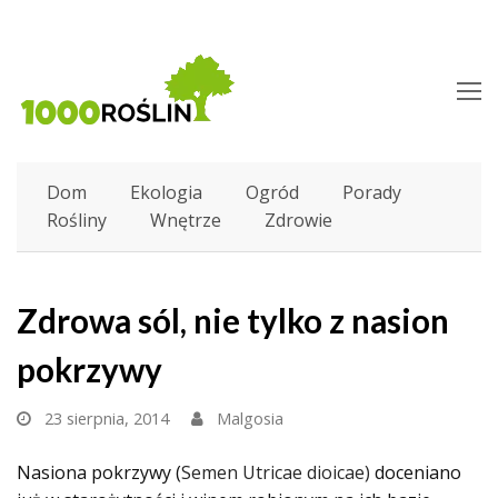
O
M
M
Dom
Ekologia
Ogród
Porady
Rośliny
Wnętrze
Zdrowie
Zdrowa sól, nie tylko z nasion
pokrzywy
23 sierpnia, 2014
Malgosia
Nasiona pokrzywy (
Semen Utricae dioicae)
doceniano