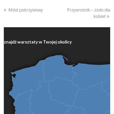
previous
next
Miód pokrzywowy
Przywrotnik – zioło dla
post:
post:
kobiet
znajdź warsztaty w Twojej okolicy