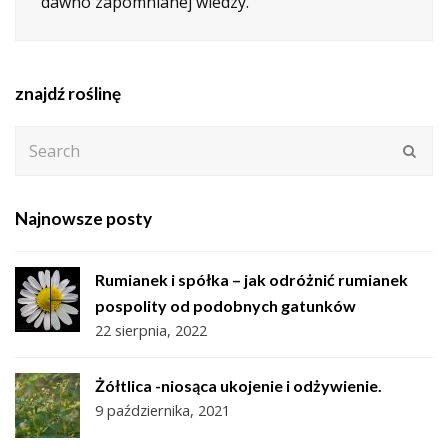
dawno zapomnianej wiedzy.
znajdź roślinę
Search
Subm
Najnowsze posty
Rumianek i spółka – jak odróżnić rumianek
pospolity od podobnych gatunków
22 sierpnia, 2022
Żółtlica -niosąca ukojenie i odżywienie.
9 października, 2021