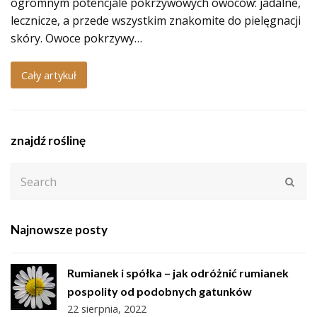
ogromnym potencjale pokrzywowych owoców: jadalne,
lecznicze, a przede wszystkim znakomite do pielęgnacji
skóry. Owoce pokrzywy…
Cały artykuł
znajdź roślinę
Search
Subm
Najnowsze posty
Rumianek i spółka – jak odróżnić rumianek
pospolity od podobnych gatunków
22 sierpnia, 2022