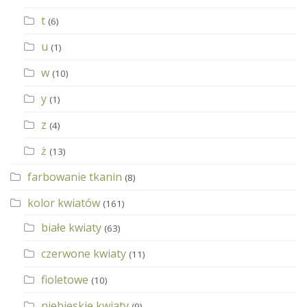
t
(6)
u
(1)
w
(10)
y
(1)
z
(4)
ż
(13)
farbowanie tkanin
(8)
kolor kwiatów
(161)
białe kwiaty
(63)
czerwone kwiaty
(11)
fioletowe
(10)
niebieskie kwiaty
(9)