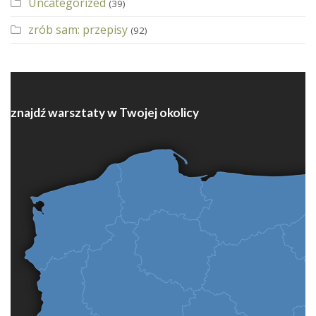
Uncategorized
(39)
zrób sam: przepisy
(92)
znajdź warsztaty w Twojej okolicy