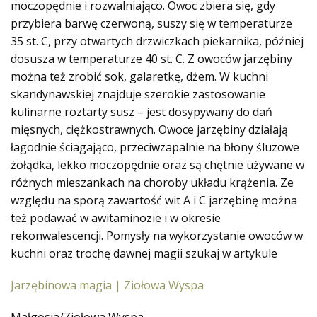
moczopędnie i rozwalniająco. Owoc zbiera się, gdy
przybiera barwę czerwoną, suszy się w temperaturze
35 st. C, przy otwartych drzwiczkach piekarnika, później
dosusza w temperaturze 40 st. C. Z owoców jarzębiny
można też zrobić sok, galaretkę, dżem. W kuchni
skandynawskiej znajduje szerokie zastosowanie
kulinarne roztarty susz – jest dosypywany do dań
mięsnych, ciężkostrawnych. Owoce jarzębiny działają
łagodnie ściagająco, przeciwzapalnie na błony śluzowe
żołądka, lekko moczopędnie oraz są chętnie używane w
różnych mieszankach na choroby układu krążenia. Ze
względu na sporą zawartość wit A i C jarzębinę można
też podawać w awitaminozie i w okresie
rekonwalescencji. Pomysły na wykorzystanie owoców w
kuchni oraz trochę dawnej magii szukaj w artykule
Jarzębinowa magia | Ziołowa Wyspa
Małgosia/Ziołowa Wyspa