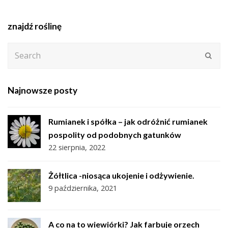
znajdź roślinę
Search
Subm
Najnowsze posty
Rumianek i spółka – jak odróżnić rumianek
pospolity od podobnych gatunków
22 sierpnia, 2022
Żółtlica -niosąca ukojenie i odżywienie.
9 października, 2021
A co na to wiewiórki? Jak farbuje orzech