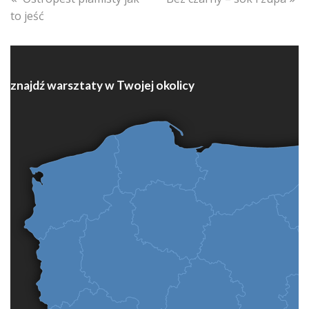
post:
post:
to jeść
znajdź warsztaty w Twojej okolicy