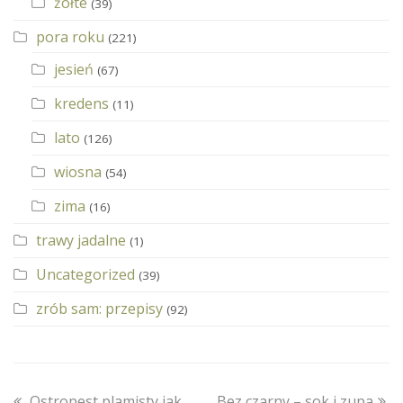
żółte
(39)
pora roku
(221)
jesień
(67)
kredens
(11)
lato
(126)
wiosna
(54)
zima
(16)
trawy jadalne
(1)
Uncategorized
(39)
zrób sam: przepisy
(92)
previous
next
Ostropest plamisty jak
Bez czarny – sok i zupa