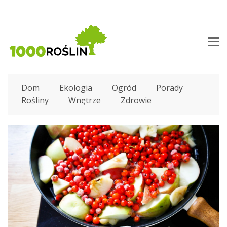
O
M
M
Dom
Ekologia
Ogród
Porady
Rośliny
Wnętrze
Zdrowie