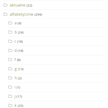
aktualne
(22)
alfabetycznie
(299)
a
(9)
b
(24)
c
(18)
d
(18)
f
(8)
g
(13)
h
(2)
i
(1)
j
(17)
k
(25)