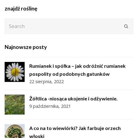
znajdź roślinę
Search
Subm
Najnowsze posty
Rumianek i spółka – jak odróżnić rumianek
pospolity od podobnych gatunków
22 sierpnia, 2022
Żółtlica -niosąca ukojenie i odżywienie.
9 października, 2021
A co na to wiewiórki? Jak farbuje orzech
włoski