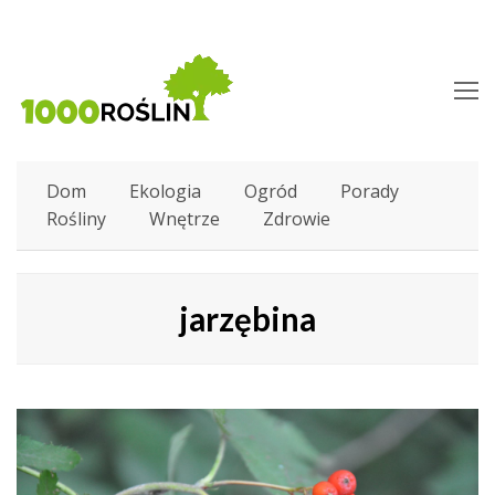
O
M
M
Dom
Ekologia
Ogród
Porady
Rośliny
Wnętrze
Zdrowie
jarzębina