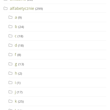
alfabetycznie
(299)
a
(9)
b
(24)
c
(18)
d
(18)
f
(8)
g
(13)
h
(2)
i
(1)
j
(17)
k
(25)