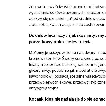
Zdrowotne właściwości kocanek (pobudzanie 
wydzielania soków trawiennych, znoszenie s
cieszyły się uznaniem już od średniowiecza
złotą żółcią kwiat nadaje się do zastosowani
Do celów leczniczych jak i kosmetycznyc
początkowym okresie kwitnienia.
Możemy je suszyć w cieniu na odwary i nap
kremów i toników. Świeży surowiec z pow
lnianym co jeszcze bardziej wzmocni regene
glicerynowy, podobnie jak macerat olejowy
flawonoidów ) posiadające silne właściwośc
przeciwpierwotniakowe, przeciwgrzybiczne,
antyagregacyjne.
Kocanki idealnie nadają się do pielęgnacj