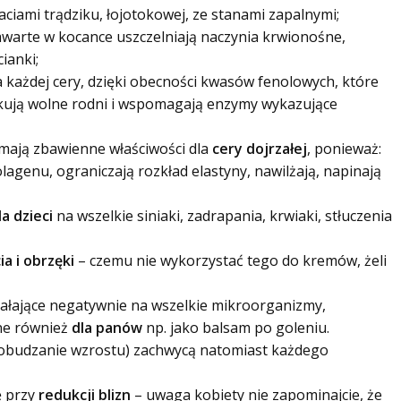
ciami trądziku, łojotokowej, ze stanami zapalnymi;
awarte w kocance uszczelniają naczynia krwionośne,
ianki;
a każdej cery, dzięki obecności kwasów fenolowych, które
okują wolne rodni i wspomagają enzymy wykazujące
 mają zbawienne właściwości dla
cery dojrzałej
, ponieważ:
agenu, ograniczają rozkład elastyny, nawilżają, napinają
la dzieci
na wszelkie siniaki, zadrapania, krwiaki, stłuczenia
a i obrzęki
– czemu nie wykorzystać tego do kremów, żeli
ziałające negatywnie na wszelkie mikroorganizmy,
ne również
dla panów
np. jako balsam po goleniu.
pobudzanie wzrostu) zachwycą natomiast każdego
ę przy
redukcji blizn
– uwaga kobiety nie zapominajcie, że