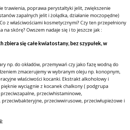
trawienia, poprawa perystaltyki jelit, zwiększenie
tanów zapalnych jelit i żołądka, działanie moczopędne)
. Co z właściwościami kosmetycznymi? Czy ten przepełniony
a na skórę? Owszem nadaje się i to jeszcze jak :
h zbiera się całe kwiatostany, bez szypułek, w
ary np. do okładów, przemywań czy jako fazę wodną do
odzeniem zmacerujemy w wybranym oleju np. konopnym,
racyjne właściwości kocanki. Ekstrakt alkoholowy i
, pięknie wyciągnie z kocanek chalkony ( podgrupa
i przeciwzapalne, przeciwhistaminowe,
 przeciwbakteryjne, przeciwwirusowe, przeciwłupieżowe i
i: