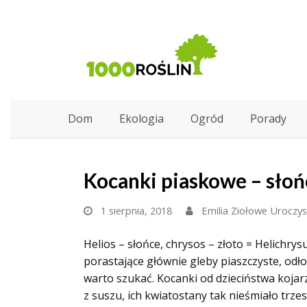
Dom
Ekologia
Ogród
Porady
Kocanki piaskowe – słoń
1 sierpnia, 2018
Emilia Ziołowe Uroczy
Helios – słońce, chrysos – złoto = Helichr
porastające głównie gleby piaszczyste, odłog
warto szukać. Kocanki od dzieciństwa kojar
z suszu, ich kwiatostany tak nieśmiało trzesz