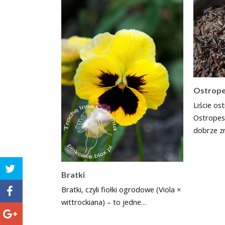
Ostropes
Liście os
Ostropest
dobrze z
Bratki
Bratki, czyli fiołki ogrodowe (Viola ×
wittrockiana) – to jedne…