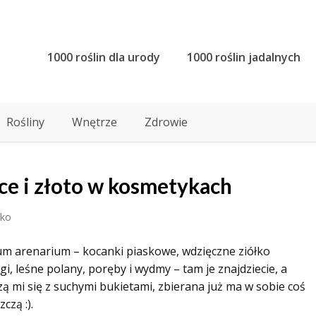
1000 roślin dla urody
1000 roślin jadalnych
Rośliny
Wnętrze
Zdrowie
ce i złoto w kosmetykach
sko
ysum arenarium – kocanki piaskowe, wdzięczne ziółko
i, leśne polany, poręby i wydmy – tam je znajdziecie, a
zą mi się z suchymi bukietami, zbierana już ma w sobie coś
czą :).