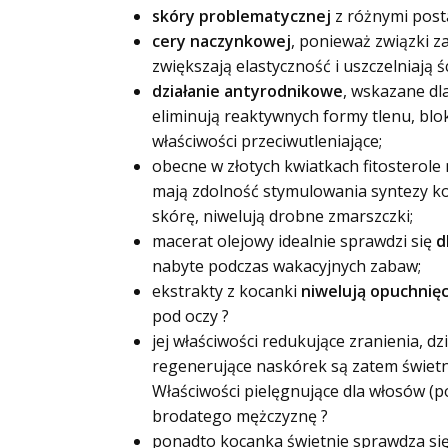
skóry problematycznej
z różnymi posta
cery naczynkowej
, ponieważ związki z
zwiększają elastyczność i uszczelniają śc
działanie antyrodnikowe
, wskazane dl
eliminują reaktywnych formy tlenu, bl
właściwości przeciwutleniające;
obecne w złotych kwiatkach fitosterole
mają zdolność stymulowania syntezy kol
skórę, niwelują drobne zmarszczki;
macerat olejowy idealnie sprawdzi się
d
nabyte podczas wakacyjnych zabaw;
ekstrakty z kocanki
niwelują opuchnięci
pod oczy ?
jej właściwości redukujące zranienia, d
regenerujące naskórek są zatem świet
Właściwości pielęgnujące dla włosów (
brodatego mężczyznę ?
ponadto kocanka świetnie sprawdza si