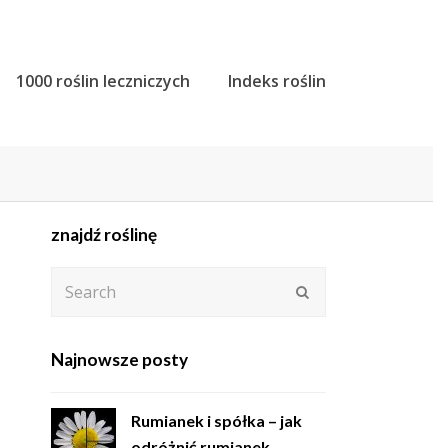
1000 roślin leczniczych
Indeks roślin
znajdź roślinę
Search
Submit
Najnowsze posty
Rumianek i spółka – jak
odróżnić rumianek