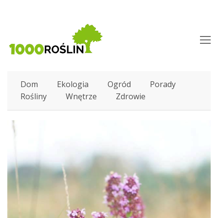
O
M
M
Dom
Ekologia
Ogród
Porady
Rośliny
Wnętrze
Zdrowie