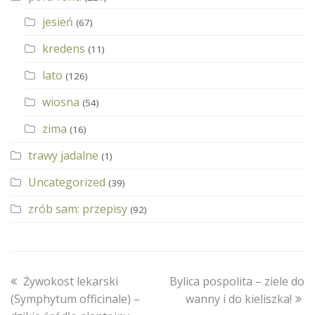
jesień
(67)
kredens
(11)
lato
(126)
wiosna
(54)
zima
(16)
trawy jadalne
(1)
Uncategorized
(39)
zrób sam: przepisy
(92)
previous
next
Żywokost lekarski
Bylica pospolita – ziele do
post:
post:
(Symphytum officinale) –
wanny i do kieliszka!