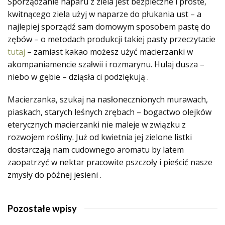
Sporządzanie naparu z ziela jest bezpieczne i proste,
kwitnącego ziela użyj w naparze do płukania ust – a
najlepiej sporządź sam domowym sposobem pastę do
zębów – o metodach produkcji takiej pasty przeczytacie
tutaj
– zamiast kakao możesz użyć macierzanki w
akompaniamencie szałwii i rozmarynu. Hulaj dusza –
niebo w gębie – dziąsła ci podziękują .
Macierzanka, szukaj na nasłonecznionych murawach,
piaskach, starych leśnych zrębach – bogactwo olejków
eterycznych macierzanki nie maleje w związku z
rozwojem rośliny. Już od kwietnia jej zielone listki
dostarczają nam cudownego aromatu by latem
zaopatrzyć w nektar pracowite pszczoły i pieścić nasze
zmysły do późnej jesieni .
Pozostałe wpisy