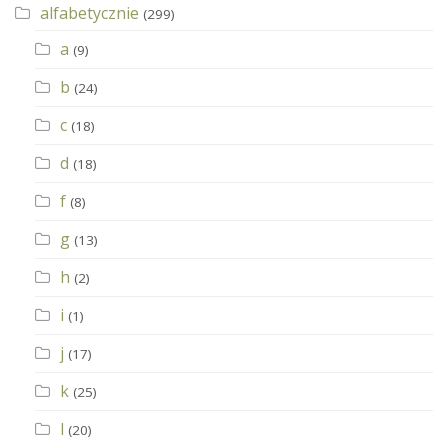
alfabetycznie
(299)
a
(9)
b
(24)
c
(18)
d
(18)
f
(8)
g
(13)
h
(2)
i
(1)
j
(17)
k
(25)
l
(20)