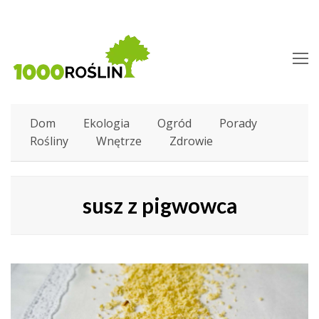
O
M
M
Dom
Ekologia
Ogród
Porady
Rośliny
Wnętrze
Zdrowie
susz z pigwowca