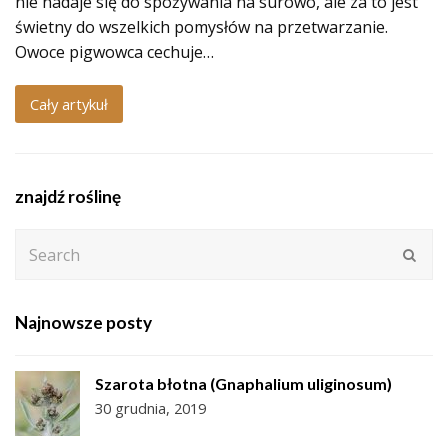
nie nadaje się do spożywania na surowo, ale za to jest
świetny do wszelkich pomysłów na przetwarzanie.
Owoce pigwowca cechuje…
Cały artykuł
znajdź roślinę
Search
Subm
Najnowsze posty
Szarota błotna (Gnaphalium uliginosum)
30 grudnia, 2019