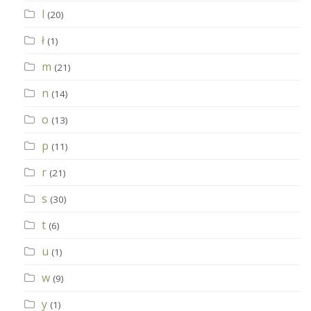
l
(20)
ł
(1)
m
(21)
n
(14)
o
(13)
p
(11)
r
(21)
s
(30)
t
(6)
u
(1)
w
(9)
y
(1)