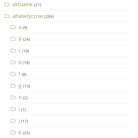
aktualne
(21)
alfabetycznie
(296)
a
(9)
b
(24)
c
(18)
d
(18)
f
(8)
g
(13)
h
(2)
i
(1)
j
(17)
k
(25)