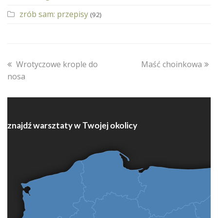
zrób sam: przepisy
(92)
previous
next
Wrotyczowe krople do
Maść choinkowa
post:
post:
nosa
znajdź warsztaty w Twojej okolicy