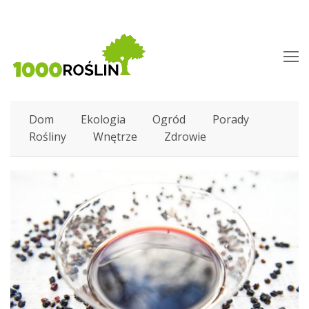
O
M
M
Dom
Ekologia
Ogród
Porady
Rośliny
Wnętrze
Zdrowie