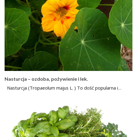
Nasturcja – ozdoba, pożywienie i lek.
Nasturcja (Tropaeolum majus L. ) To dość popularna i…