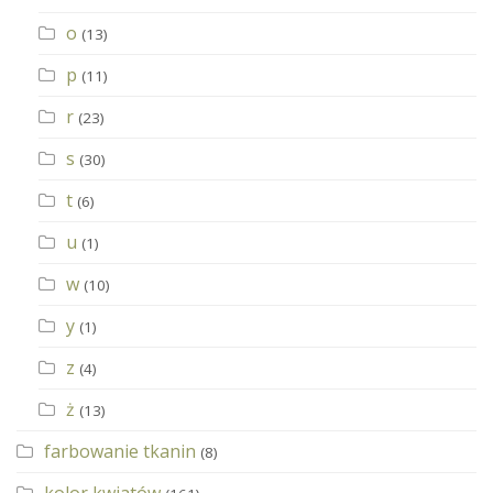
o
(13)
p
(11)
r
(23)
s
(30)
t
(6)
u
(1)
w
(10)
y
(1)
z
(4)
ż
(13)
farbowanie tkanin
(8)
kolor kwiatów