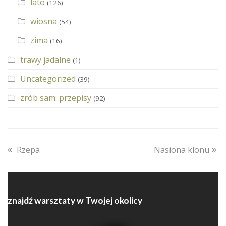
lato
(126)
wiosna
(54)
zima
(16)
trawy jadalne
(1)
Uncategorized
(39)
zrób sam: przepisy
(92)
previous
next
Rzepa
Nasiona klonu
post:
post:
znajdź warsztaty w Twojej okolicy