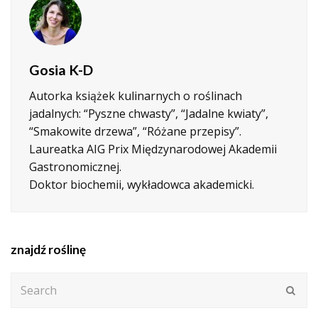
Gosia K-D
Autorka książek kulinarnych o roślinach
jadalnych: “Pyszne chwasty”, “Jadalne kwiaty”,
“Smakowite drzewa”, “Różane przepisy”.
Laureatka AIG Prix Międzynarodowej Akademii
Gastronomicznej.
Doktor biochemii, wykładowca akademicki.
znajdź roślinę
Search
Subm