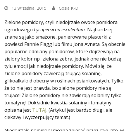
13 września, 2015
Gosia K-D
Zielone pomidory
, czyli niedojrzałe owoce pomidora
ogrodowego
Lycopersicon esculentum.
Najbardziej
znane są jako smażone, panierowane plasterki z
powieści Fannie Flagg lub filmu Jona Avneta. Są obecnie
popularne odmiany pomidorów, które dojrzewają na
zielony kolor np.: zielona zebra, jednak one nie budzą
tylu emocji jak niedojrzałe pomidory. Mówi się, że
zielone pomidory zawierają trującą solaninę,
glikoalkaloid obecny w roślinach psiankowatych. Tylko,
że to nie jest prawda, bo zielone pomidory nie są
trujące! Zielone pomidory nie zawierają solaniny tylko
tomatynę!
Dokładnie kwestia solaniny i tomatyny
opisana jest
TUTAJ
. (Artykuł jest bardzo długi, ale
ciekawy i wyczerpujący temat.)
Niedojrzałe pomidory można zbierać przez całe lato, w