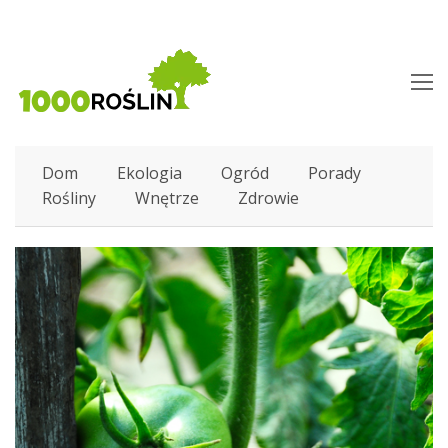
O
M
M
Dom
Ekologia
Ogród
Porady
Rośliny
Wnętrze
Zdrowie