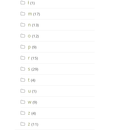
ł
(1)
m
(17)
n
(13)
o
(12)
p
(9)
r
(15)
s
(29)
t
(4)
u
(1)
w
(9)
z
(4)
ż
(11)