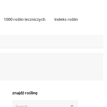
1000 roślin leczniczych
Indeks roślin
znajdź roślinę
Search
Submit