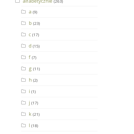
alfabetycznie
(263)
a
(9)
b
(23)
c
(17)
d
(15)
f
(7)
g
(11)
h
(2)
i
(1)
j
(17)
k
(21)
l
(18)