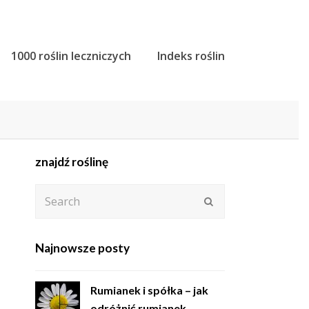
1000 roślin leczniczych
Indeks roślin
znajdź roślinę
Search
Submit
Najnowsze posty
Rumianek i spółka – jak
odróżnić rumianek