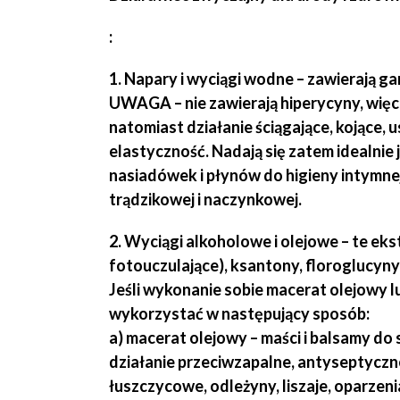
:
1. Napary i wyciągi wodne – zawierają g
UWAGA – nie zawierają hiperycyny, więc 
natomiast działanie ściągające, kojące, 
elastyczność. Nadają się zatem idealnie 
nasiadówek i płynów do higieny intymnej
trądzikowej i naczynkowej.
2. Wyciągi alkoholowe i olejowe – te eks
fotouczulające), ksantony, floroglucyny
Jeśli wykonanie sobie macerat olejowy 
wykorzystać w następujący sposób:
a) macerat olejowy – maści i balsamy do 
działanie przeciwzapalne, antyseptyczne
łuszczycowe, odleżyny, liszaje, oparze