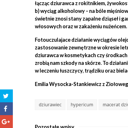
łącząc dziurawca z rokitnikiem, żywokos
b) wyciąg alkoholowy – na bóle mięśniow
świetnie znosi stany zapalne dziąseł i g
włosowych oraz w zakażeniu nużeńcem.
Fotouczulajace działanie wyciągów olej
zastosowanie zewnętrzne w okresie letni
dziurawca w kosmetykach czy środkach 
zrobią nam szkody na skórze. To działan
w leczeniu łuszczycy, trądziku oraz biel
Emilia Wysocka-Stankiewicz z
Ziołoweg
dziurawiec
hypericum
macerat dz
Pozostałe wpisy