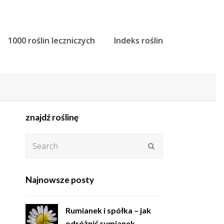
1000 roślin leczniczych
Indeks roślin
znajdź roślinę
Search
Submit
Najnowsze posty
Rumianek i spółka – jak
odróżnić rumianek