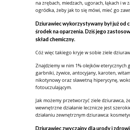
na zrębach, miedzach, ugorach, łąkach i w 
ogródka, żeby jak to się mówi, mieć go zaw
Dziurawiec wykorzystywany był już od c
środek na oparzenia. Dziś jego zastosow
skład chemiczny.
Cóż więc takiego kryje w sobie ziele dziura
Znajdziemy w nim 1% olejków eterycznych gł
garbniki, żywice, antocyjany, karoten, wit
nikotynowy oraz sławetną hiperycynę, wokół
fotouczulającym.
Jak możemy przetworzyć ziele dziurawca, ż
wewnętrzne działanie lecznicze jest szeroki
działaniu zewnętrznym dziurawca: kosmetyc
Dziurawiec zwyczajny dla urody i zdrow