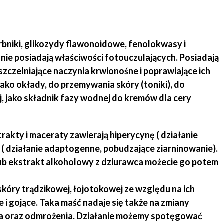
arbniki, glikozydy flawonoidowe, fenolokwasy i
nie posiadają właściwości fotouczulających. Posiadają
uszczelniające naczynia krwionośne i poprawiające ich
jako okłady, do przemywania skóry (toniki), do
, jako składnik fazy wodnej do kremów dla cery
trakty i maceraty zawierają hiperycynę ( działanie
 ( działanie adaptogenne, pobudzające ziarninowanie).
lub ekstrakt alkoholowy z dziurawca możecie go potem
skóry trądzikowej, łojotokowej ze względu na ich
 i gojące. Taka maść nadaje się także na zmiany
nia oraz odmrożenia. Działanie możemy spotęgować