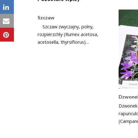
Szczaw
Szczaw zwyczajny, polny,
rozpierzchły (Rumex acetosa,
acetosella, thyrsiflorus)…
Dzwone
Dzwonek 
rapuncul
(Campanu