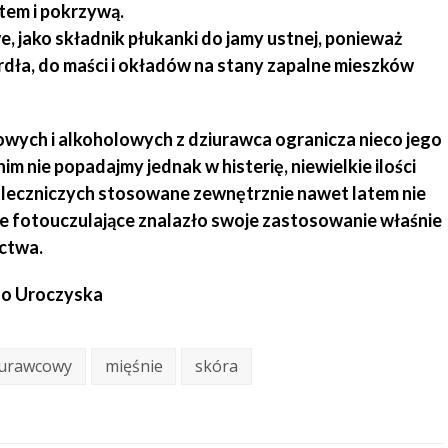
tem i pokrzywą.
e, jako składnik płukanki do jamy ustnej, ponieważ
ardła, do maści i okładów na stany zapalne mieszków
owych i alkoholowych z dziurawca ogranicza nieco jego
m nie popadajmy jednak w histerię, niewielkie ilości
leczniczych stosowane zewnętrznie nawet latem nie
ie fotouczulające znalazło swoje zastosowanie właśnie
actwa.
o Uroczyska
iurawcowy
mięśnie
skóra