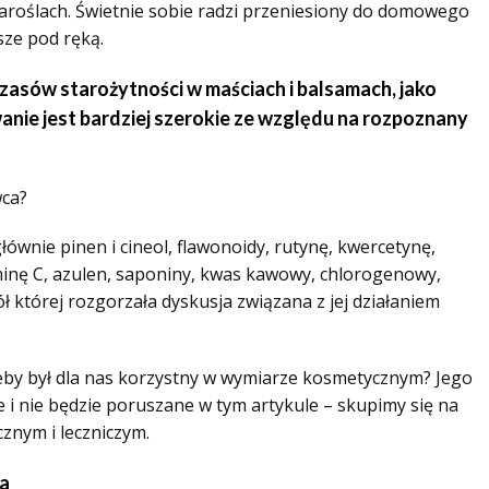
zaroślach. Świetnie sobie radzi przeniesiony do domowego
sze pod ręką.
zasów starożytności w maściach i balsamach, jako
anie jest bardziej szerokie ze względu na rozpoznany
wca?
ównie pinen i cineol, flawonoidy, rutynę, kwercetynę,
aminę C, azulen, saponiny, kwas kawowy, chlorogenowy,
 której rozgorzała dyskusja związana z jej działaniem
eby był dla nas korzystny w wymiarze kosmetycznym? Jego
e i nie będzie poruszane w tym artykule – skupimy się na
znym i leczniczym.
ia