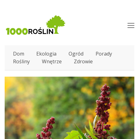
O
M
M
Dom
Ekologia
Ogród
Porady
Rośliny
Wnętrze
Zdrowie