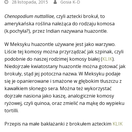
28 listopada, 2015
Gosia K-D
Chenopodium nuttalliae,
czyli aztecki brokuł, to
amerykańska roślina należąca do rodzaju komosa
(k.pochyła?), przez Indian nazywana huazontle.
W Meksyku huazontle używane jest jako warzywo.
Liście tej komosy można przyrządzać jak szpinak, czyli
podobnie do naszej rodzimej komosy białej (
KLIK
).
Niedojrzałe kwiatostany huazontle można gotować jak
brokuły, stąd jej potoczna nazwa. W Meksyku podaje
się je opanierowane i smażone w głębokim tłuszczu z
kawałkiem słonego sera. Można też wykorzystać
dojrzałe nasiona jako kaszę, analogicznie komosy
ryżowej, czyli quinoa, oraz zmielić na mąkę do wypieku
tortilli.
Przepis na małe bakłażanki z brokułem azteckim
KLIK