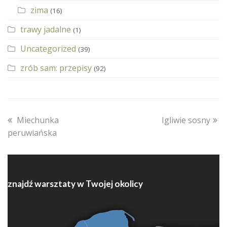
zima
(16)
trawy jadalne
(1)
Uncategorized
(39)
zrób sam: przepisy
(92)
previous
next
Miechunka
Igliwie sosny
post:
post:
peruwiańska
znajdź warsztaty w Twojej okolicy