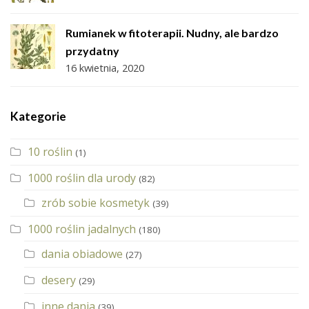
Rumianek w fitoterapii. Nudny, ale bardzo
przydatny
16 kwietnia, 2020
Kategorie
10 roślin
(1)
1000 roślin dla urody
(82)
zrób sobie kosmetyk
(39)
1000 roślin jadalnych
(180)
dania obiadowe
(27)
desery
(29)
inne dania
(39)