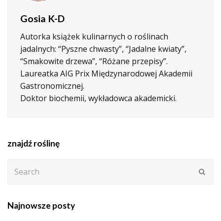
Gosia K-D
Autorka książek kulinarnych o roślinach
jadalnych: “Pyszne chwasty”, “Jadalne kwiaty”,
“Smakowite drzewa”, “Różane przepisy”.
Laureatka AIG Prix Międzynarodowej Akademii
Gastronomicznej.
Doktor biochemii, wykładowca akademicki.
znajdź roślinę
Search
Subm
Najnowsze posty