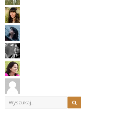
Search
for: