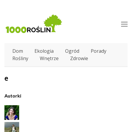
O
M
M
Dom
Ekologia
Ogród
Porady
Rośliny
Wnętrze
Zdrowie
e
Autorki