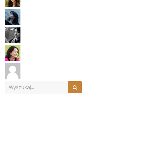
Search
for: