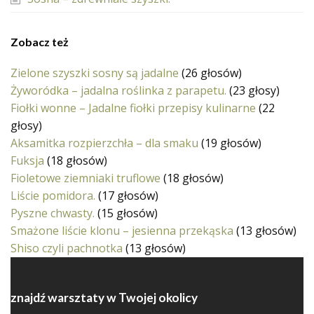
Zobacz też
Zielone szyszki sosny są jadalne
(26 głosów)
Żyworódka – jadalna roślinka z parapetu.
(23 głosy)
Fiołki wonne – Jadalne fiołki przepisy kulinarne
(22
głosy)
Aksamitka rozpierzchła – dla smaku
(19 głosów)
Fuksja
(18 głosów)
Fioletowe ziemniaki truflowe
(18 głosów)
Liście pomidora.
(17 głosów)
Pyszne chwasty.
(15 głosów)
Smażone liście klonu – jesienna przekąska
(13 głosów)
Shiso czyli pachnotka
(13 głosów)
znajdź warsztaty w Twojej okolicy