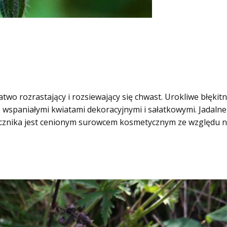
łatwo rozrastający i rozsiewający się chwast. Urokliwe błęki
ą wspaniałymi kwiatami dekoracyjnymi i sałatkowymi. Jadalne
órecznika jest cenionym surowcem kosmetycznym ze względu