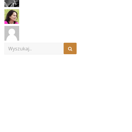
Search
for: