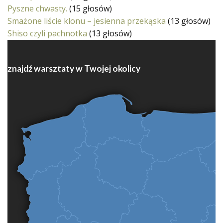
Pyszne chwasty.
(15 głosów)
Smażone liście klonu – jesienna przekąska
(13 głosów)
Shiso czyli pachnotka
(13 głosów)
znajdź warsztaty w Twojej okolicy