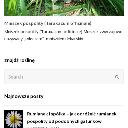
Mniszek pospolity (Taraxacum officinale)
Mniszek pospolity (Taraxacum officinale) Mniszek zwyczajowo
nazywany „mleczem”, mniszkiem lekarskim,…
znajdź roślinę
Search
Subm
Najnowsze posty
Rumianek i spółka – jak odróżnić rumianek
pospolity od podobnych gatunków
22 sierpnia, 2022