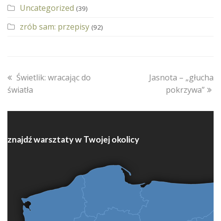
Uncategorized
(39)
zrób sam: przepisy
(92)
previous
next
Świetlik: wracając do
Jasnota – „głucha
post:
post:
światła
pokrzywa”
znajdź warsztaty w Twojej okolicy