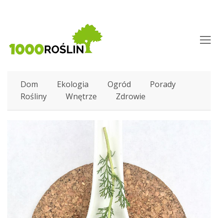
O
M
M
Dom
Ekologia
Ogród
Porady
Rośliny
Wnętrze
Zdrowie