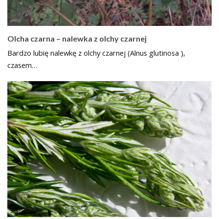
Olcha czarna – nalewka z olchy czarnej
Bardzo lubię nalewkę z olchy czarnej (Alnus glutinosa ),
czasem…