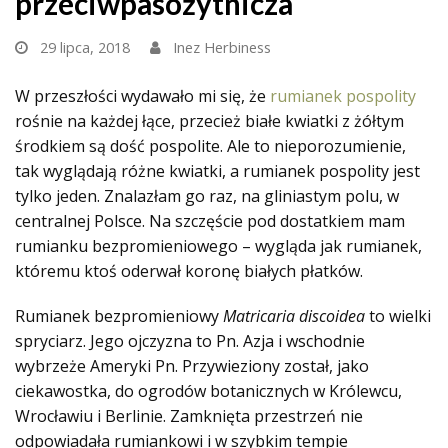
przeciwpasożytnicza
29 lipca, 2018
Inez Herbiness
W przeszłości wydawało mi się, że
rumianek pospolity
rośnie na każdej łące, przecież białe kwiatki z żółtym
środkiem są dość pospolite. Ale to nieporozumienie,
tak wyglądają różne kwiatki, a rumianek pospolity jest
tylko jeden. Znalazłam go raz, na gliniastym polu, w
centralnej Polsce. Na szczęście pod dostatkiem mam
rumianku bezpromieniowego – wygląda jak rumianek,
któremu ktoś oderwał koronę białych płatków.
Rumianek bezpromieniowy
Matricaria discoidea
to wielki
spryciarz. Jego ojczyzna to Pn. Azja i wschodnie
wybrzeże Ameryki Pn. Przywieziony został, jako
ciekawostka, do ogrodów botanicznych w Królewcu,
Wrocławiu i Berlinie. Zamknięta przestrzeń nie
odpowiadała rumiankowi i w szybkim tempie