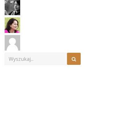
Search
for: