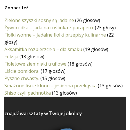
Zobacz też
Zielone szyszki sosny są jadalne
(26 głosów)
Żyworódka – jadalna roślinka z parapetu.
(23 głosy)
Fiołki wonne – Jadalne fiołki przepisy kulinarne
(22
głosy)
Aksamitka rozpierzchła – dla smaku
(19 głosów)
Fuksja
(18 głosów)
Fioletowe ziemniaki truflowe
(18 głosów)
Liście pomidora.
(17 głosów)
Pyszne chwasty.
(15 głosów)
Smażone liście klonu – jesienna przekąska
(13 głosów)
Shiso czyli pachnotka
(13 głosów)
znajdź warsztaty w Twojej okolicy