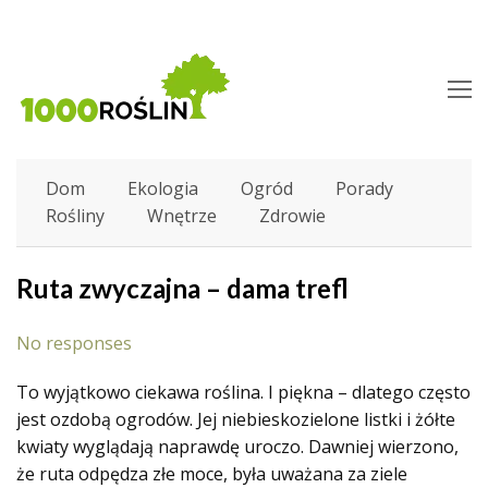
O
M
M
Dom
Ekologia
Ogród
Porady
Rośliny
Wnętrze
Zdrowie
Ruta zwyczajna – dama trefl
No responses
To wyjątkowo ciekawa roślina. I piękna – dlatego często
jest ozdobą ogrodów. Jej niebieskozielone listki i żółte
kwiaty wyglądają naprawdę uroczo. Dawniej wierzono,
że ruta odpędza złe moce, była uważana za ziele