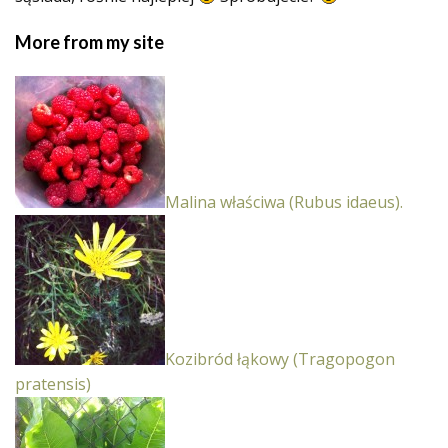
More from my site
Malina właściwa (Rubus idaeus).
Kozibród łąkowy (Tragopogon
pratensis)