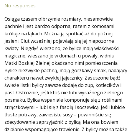
No responses
Osiąga czasem olbrzymie rozmiary, niesamowicie
pachnie i jest bardzo odporna, razem z komosami
króluje na łąkach. Można ją spotkać aż do późnej
jesieni. Ciut wcześniej pojawiają się jej niepozorne
kwiaty. Niegdyś wierzono, że bylice mają właściwości
magiczne, wieszano je w domach u powały, w dniu
Matki Boskiej Zielnej okadzano nimi pomieszczenia.
Bylice niezwykle pachną, mają gorzkawy smak, nadający
charakteru nawet zwykłej jajecznicy. Zasuszone bądź
świeże listki bylicy zawsze dodaję do zup, kotlecików i
past. Ostrożnie, jeśli ktoś nie lubi wyraźnego zielnego
posmaku. Bylica wspaniale komponuje się z roślinami
strączkowymi – lubi się z fasolą i soczewicą. Jeśli lubicie
tłuste potrawy, zawiesiste sosy – powinniście się
zdecydowanie zaprzyjaźnić z bylicą. Ma ona bowiem
działanie wspomagające trawienie. Z bylicy można także