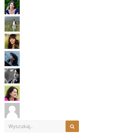
Search
for: