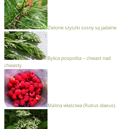
Zielone szyszki sosny są jadalne
Bylica pospolita – chwast nad
chwasty
Malina właściwa (Rubus idaeus).