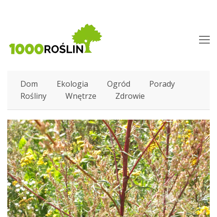
O
M
M
Dom
Ekologia
Ogród
Porady
Rośliny
Wnętrze
Zdrowie