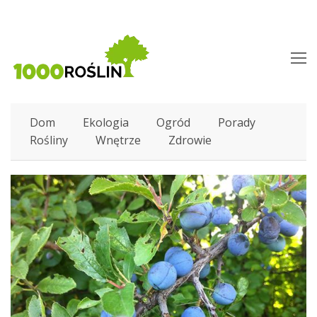
O
M
M
Dom
Ekologia
Ogród
Porady
Rośliny
Wnętrze
Zdrowie