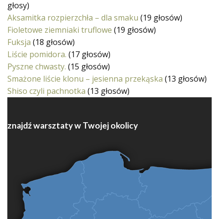
głosy)
Aksamitka rozpierzchła – dla smaku
(19 głosów)
Fioletowe ziemniaki truflowe
(19 głosów)
Fuksja
(18 głosów)
Liście pomidora.
(17 głosów)
Pyszne chwasty.
(15 głosów)
Smażone liście klonu – jesienna przekąska
(13 głosów)
Shiso czyli pachnotka
(13 głosów)
znajdź warsztaty w Twojej okolicy