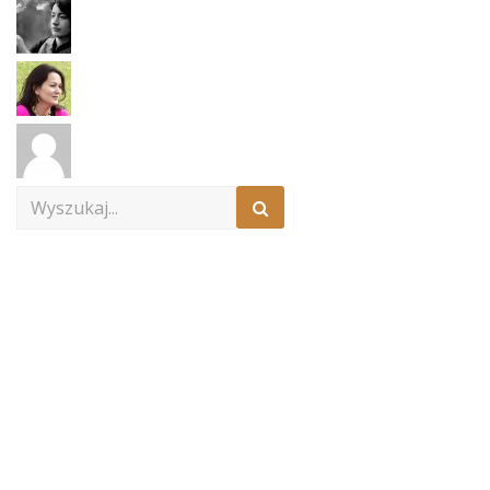
Search
for: