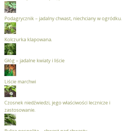
Podagrycznik – jadalny chwast, niechciany w ogródku.
Kolczurka klapowana.
Głóg – jadalne kwiaty i liście
Liście marchwi
Czosnek niedźwiedzi, jego właściwości lecznicze i
zastosowanie.
Bylica pospolita – chwast nad chwasty