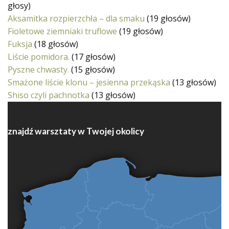
głosy)
Aksamitka rozpierzchła – dla smaku
(19 głosów)
Fioletowe ziemniaki truflowe
(19 głosów)
Fuksja
(18 głosów)
Liście pomidora.
(17 głosów)
Pyszne chwasty.
(15 głosów)
Smażone liście klonu – jesienna przekąska
(13 głosów)
Shiso czyli pachnotka
(13 głosów)
znajdź warsztaty w Twojej okolicy