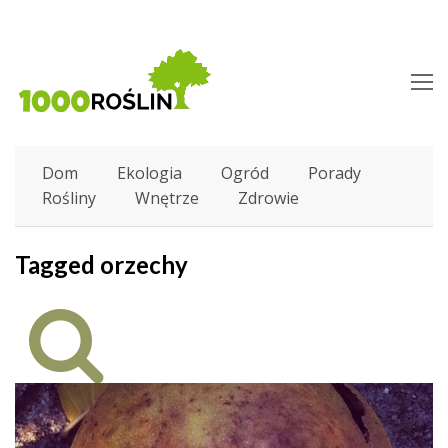
O
M
M
Dom
Ekologia
Ogród
Porady
Rośliny
Wnętrze
Zdrowie
Tagged orzechy