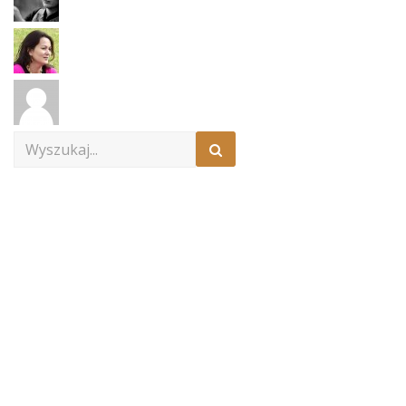
Search
for: