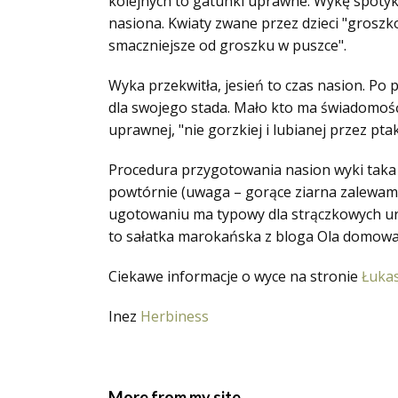
kolejnych to gatunki uprawne. Wykę spotykam
nasiona. Kwiaty zwane przez dzieci "grosz
smaczniejsze od groszku w puszce".
Wyka przekwitła, jesień to czas nasion. Po
dla swojego stada. Mało kto ma świadomość,
uprawnej, "nie gorzkiej i lubianej przez pt
Procedura przygotowania nasion wyki taka 
powtórnie (uwaga – gorące ziarna zalewamy z
ugotowaniu ma typowy dla strączkowych uro
to sałatka marokańska z bloga Ola domowa.
Ciekawe informacje o wyce na stronie
Łuka
Inez
Herbiness
More from my site