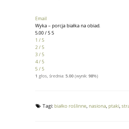
Email
Wyka – porcja białka na obiad.
5.00 / 5
5
1 / 5
2 / 5
3 / 5
4 / 5
5 / 5
1
głos, średnia:
5.00
(wynik:
98
%)
Tagi:
białko roślinne
,
nasiona
,
ptaki
,
str