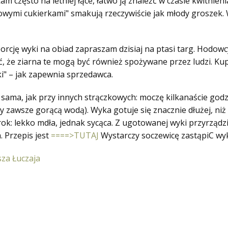
 często na letniej łące, łatwo ją znaleźć w czasie kwitnienia
kowymi cukierkami" smakują rzeczywiście jak młody groszek.
 porcję wyki na obiad zapraszam dzisiaj na ptasi targ. Hodow
 że ziarna te mogą być również spożywane przez ludzi. Kupu
aki" – jak zapewnia sprzedawca.
sama, jak przy innych strączkowych: moczę kilkanaście god
awsze gorącą wodą). Wyka gotuje się znacznie dłużej, niż so
k: lekko mdła, jednak sycąca. Z ugotowanej wyki przyrząd
 Przepis jest
====>TUTAJ
Wystarczy soczewicę zastąpiC wy
sza Łuczaja