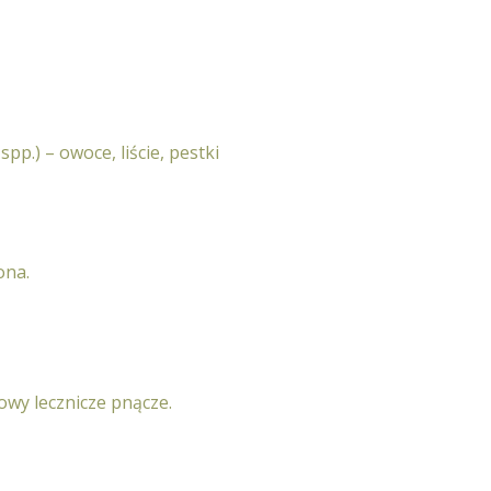
spp.) – owoce, liście, pestki
ona.
owy lecznicze pnącze.