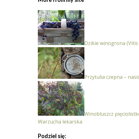
Dzikie winogrona (Vitis 
Przytulia czepna – nasi
Winobluszcz pięciolistk
Warzucha lekarska
Podziel się: