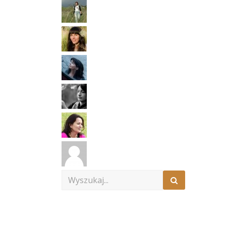
Search
for: