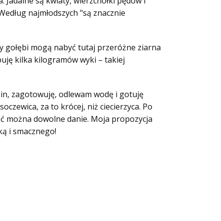
. Jadalne są kwiaty, wierzchołki pędów i
 Według najmłodszych "są znacznie
cy gołębi mogą nabyć tutaj przeróżne ziarna
ję kilka kilogramów wyki – takiej
zin, zagotowuję, odlewam wodę i gotuję
czewica, za to krócej, niż ciecierzyca. Po
zić można dowolne danie. Moja propozycja
ką i smacznego!