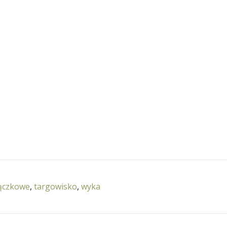
ączkowe
,
targowisko
,
wyka