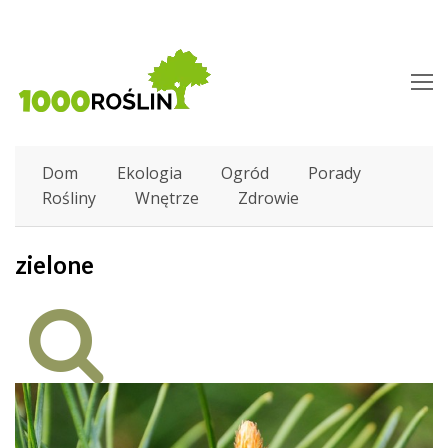
O
M
M
Dom
Ekologia
Ogród
Porady
Rośliny
Wnętrze
Zdrowie
zielone