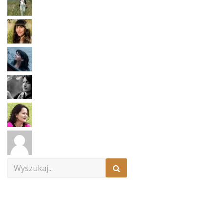
Search
for: