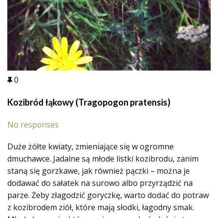
0
Kozibród łąkowy (Tragopogon pratensis)
No responses
Duże żółte kwiaty, zmieniające się w ogromne
dmuchawce. Jadalne są młode listki kozibrodu, zanim
staną się gorzkawe, jak również pączki – można je
dodawać do sałatek na surowo albo przyrządzić na
parze. Żeby złagodzić goryczkę, warto dodać do potraw
z kozibrodem ziół, które mają słodki, łagodny smak.