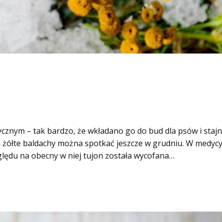
tycznym – tak bardzo, że wkładano go do bud dla psów i staj
jej żółte baldachy można spotkać jeszcze w grudniu. W medy
ględu na obecny w niej tujon została wycofana…