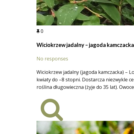
0
Wiciokrzew jadalny – jagoda kamczacka
No responses
Wiciokrzew jadalny (jagoda kamczacka) – L
kwiaty do –8 stopni. Dostarcza niezwykle c
roślina długowieczna (żyje do 35 lat). Owo