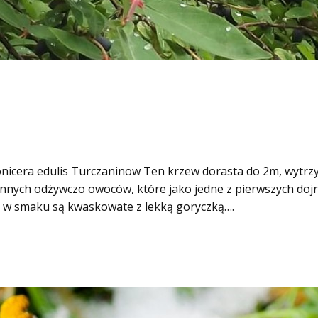
onicera edulis Turczaninow Ten krzew dorasta do 2m, wytrzy
ennych odżywczo owoców, które jako jedne z pierwszych doj
ce w smaku są kwaskowate z lekką goryczką….