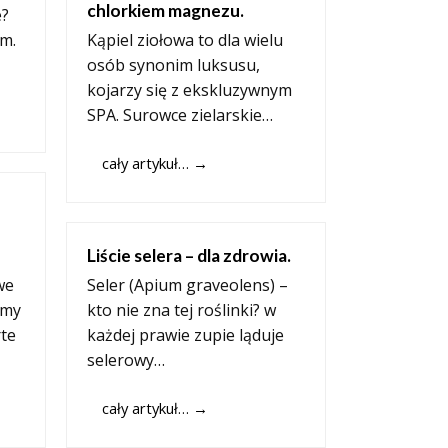
chlorkiem magnezu.
e?
em.
Kąpiel ziołowa to dla wielu
osób synonim luksusu,
kojarzy się z ekskluzywnym
SPA. Surowce zielarskie…
cały artykuł…
→
Liście selera – dla zdrowia.
we
Seler (Apium graveolens) –
emy
kto nie zna tej roślinki? w
rte
każdej prawie zupie ląduje
selerowy…
cały artykuł…
→