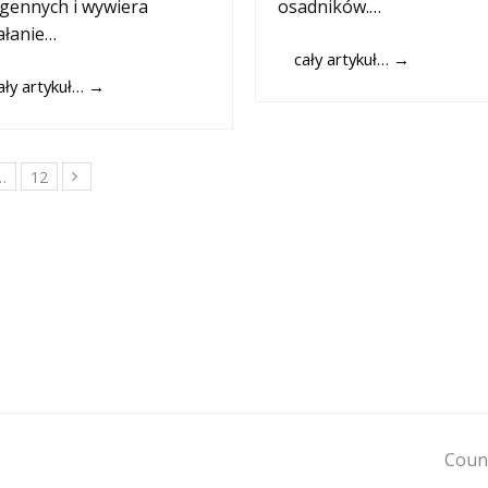
gennych i wywiera
osadników.…
ałanie…
cały artykuł…
→
ały artykuł…
→
Page
…
12
Next
next
Count
post