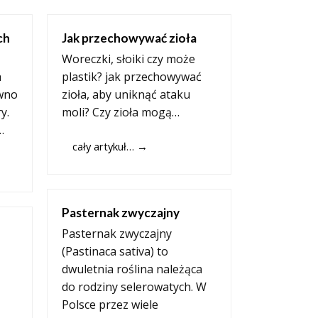
ch
Jak przechowywać zioła
Woreczki, słoiki czy może
h
plastik? jak przechowywać
wno
zioła, aby uniknąć ataku
y.
moli? Czy zioła mogą…
…
cały artykuł…
→
Pasternak zwyczajny
Pasternak zwyczajny
(Pastinaca sativa) to
dwuletnia roślina należąca
do rodziny selerowatych. W
Polsce przez wiele