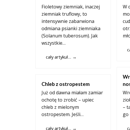
Fioletowy ziemniak, inaczej
W 
ziemniak truflowy, to
moż
intensywnie zabarwiona
cu
odmiana psianki ziemniaka
otr
(Solanum tuberosum). Jak
mł
wszystkie…
c
cały artykuł…
→
Wr
Chleb z ostropestem
no
Już od dawna miałam zamiar
Wro
ochotę to zrobić – upiec
zio
chleb z mielonym
– t
ostropestem. Jeśli…
go 
cały artykuł…
→
c