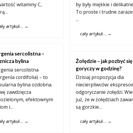
artość witaminy C,
by były miękkie i delikatn
órą…
To proste i trudne zaraz
…
ały artykuł…
→
cały artykuł…
→
genia sercolistna –
znicza bylina
Żołędzie – jak pozbyć się
goryczy w godzinę?
genia sercolistna
rgenia cordifolia) – to
Dzisiaj propozycja dla
ularna bylina ozdobna.
niecierpliwców: ekspreso
wę zawdzięcza
odgoryczanie żołędzi. Wi
mozielonym, efektownym
już, że w żołędziach zawa
ciom i…
są gorzkie…
ały artykuł…
→
cały artykuł…
→