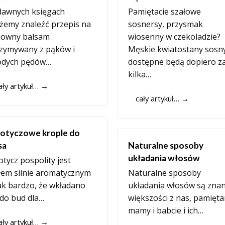
dawnych księgach
Pamiętacie szałowe
emy znaleźć przepis na
sosnersy, przysmak
downy balsam
wiosenny w czekoladzie?
zymywany z pąków i
Męskie kwiatostany sosn
odych pędów…
dostępne będą dopiero z
kilka…
ały artykuł…
→
cały artykuł…
→
otyczowe krople do
sa
Naturalne sposoby
układania włosów
tycz pospolity jest
łem silnie aromatycznym
Naturalne sposoby
ak bardzo, że wkładano
układania włosów są zna
do bud dla…
większości z nas, pamięt
mamy i babcie i ich…
ały artykuł…
→