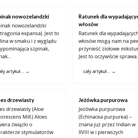
pinak nowozelandzki
Ratunek dla wypadający
włosów
inak nowozelandzki
tragonia expansa). Jest to
Ratunek dla wypadającyc
lina w smaku i z wyglądu
włosów mogą nam na pe
ypominająca szpinak,
przynieść ziołowe mikstur
dnak…
Jest to oczywiście sprawa
ały artykuł…
→
cały artykuł…
→
oes drzewiasty
Jeżówka purpurowa
es drzewiasty (Aloe
Jeżówka purpurowa
orescens Mill.) Aloes
(Echinacea purpurea) –
iera związki o
znana już przez Indian w
rakterze stymulatorów
XVIII w i pierwszych