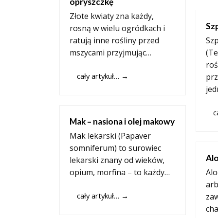
opryszczkę
Złote kwiaty zna każdy,
Sz
rosną w wielu ogródkach i
ratują inne rośliny przed
Szp
mszycami przyjmując…
(Te
roś
cały artykuł…
→
prz
je
c
Mak – nasiona i olej makowy
Mak lekarski (Papaver
somniferum) to surowiec
Al
lekarski znany od wieków,
opium, morfina – to każdy…
Alo
arb
cały artykuł…
→
zaw
cha