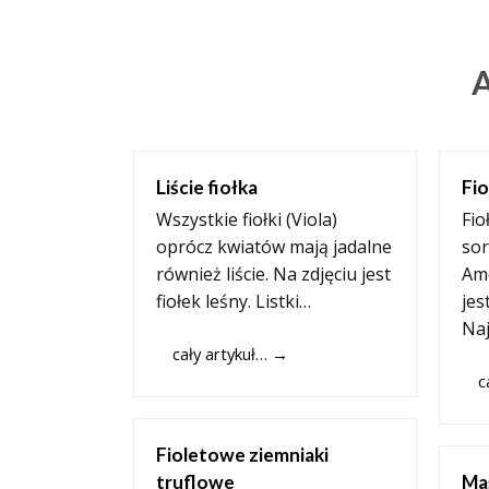
A
Liście fiołka
Fi
Wszystkie fiołki (Viola)
Fio
oprócz kwiatów mają jadalne
sor
również liście. Na zdjęciu jest
Ame
fiołek leśny. Listki…
jes
Naj
cały artykuł…
→
c
Fioletowe ziemniaki
truflowe
Ma