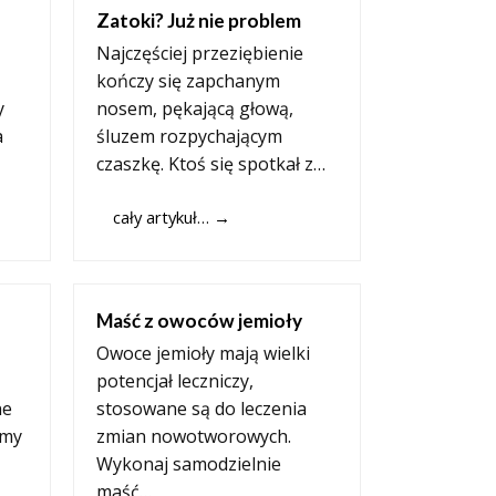
Zatoki? Już nie problem
Najczęściej przeziębienie
kończy się zapchanym
y
nosem, pękającą głową,
a
śluzem rozpychającym
czaszkę. Ktoś się spotkał z…
cały artykuł…
→
Maść z owoców jemioły
Owoce jemioły mają wielki
potencjał leczniczy,
ne
stosowane są do leczenia
amy
zmian nowotworowych.
Wykonaj samodzielnie
maść…