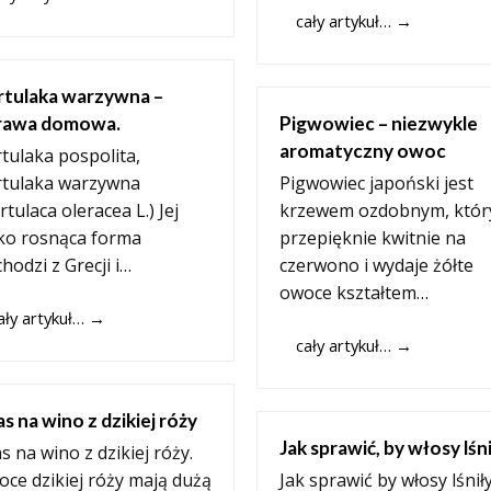
cały artykuł…
→
rtulaka warzywna –
rawa domowa.
Pigwowiec – niezwykle
aromatyczny owoc
tulaka pospolita,
rtulaka warzywna
Pigwowiec japoński jest
rtulaca oleracea L.) Jej
krzewem ozdobnym, któr
ko rosnąca forma
przepięknie kwitnie na
hodzi z Grecji i…
czerwono i wydaje żółte
owoce kształtem…
ały artykuł…
→
cały artykuł…
→
s na wino z dzikiej róży
Jak sprawić, by włosy lśn
s na wino z dzikiej róży.
ce dzikiej róży mają dużą
Jak sprawić by włosy lśniły