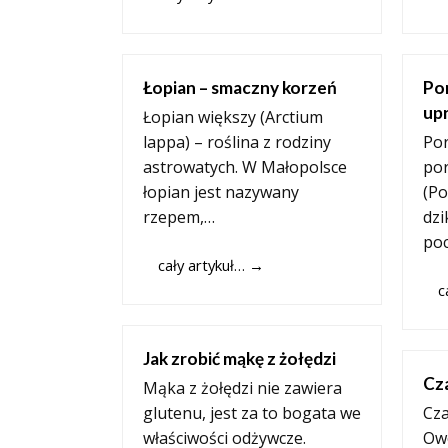
Łopian – smaczny korzeń
Po
up
Łopian większy (Arctium
lappa) – roślina z rodziny
Por
astrowatych. W Małopolsce
po
łopian jest nazywany
(Po
rzepem,…
dzi
poc
cały artykuł…
→
c
Jak zrobić mąkę z żołędzi
Cza
Mąka z żołędzi nie zawiera
glutenu, jest za to bogata we
Cza
właściwości odżywcze.
Owo