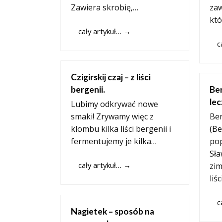
Zawiera skrobię,…
zaw
kt
cały artykuł…
→
c
Czigirskij czaj – z liści
bergenii.
Ber
lec
Lubimy odkrywać nowe
smaki! Zrywamy więc z
Ber
klombu kilka liści bergenii i
(Be
fermentujemy je kilka…
pop
Sła
cały artykuł…
→
zi
liś
c
Nagietek – sposób na