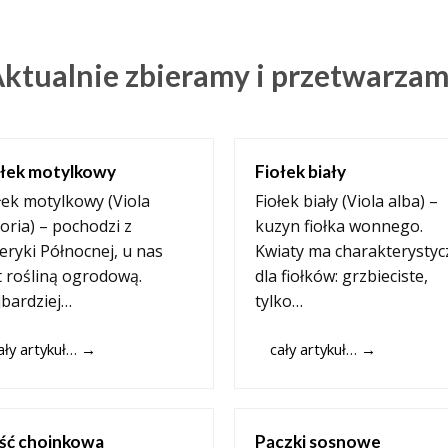
ktualnie zbieramy i przetwarza
ołek motylkowy
Fiołek biały
łek motylkowy (Viola
Fiołek biały (Viola alba) –
oria) – pochodzi z
kuzyn fiołka wonnego.
ryki Północnej, u nas
Kwiaty ma charakterystyc
t rośliną ogrodową.
dla fiołków: grzbieciste,
bardziej…
tylko…
ały artykuł…
→
cały artykuł…
→
ść choinkowa
Pączki sosnowe