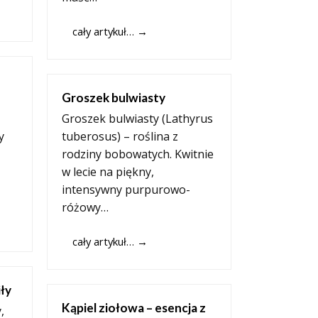
cały artykuł…
→
Groszek bulwiasty
Groszek bulwiasty (Lathyrus
y
tuberosus) – roślina z
rodziny bobowatych. Kwitnie
w lecie na piękny,
intensywny purpurowo-
różowy…
cały artykuł…
→
iły
Kąpiel ziołowa – esencja z
,