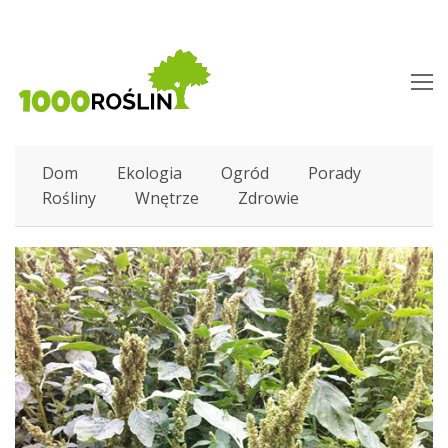
O
M
M
Dom
Ekologia
Ogród
Porady
Rośliny
Wnętrze
Zdrowie