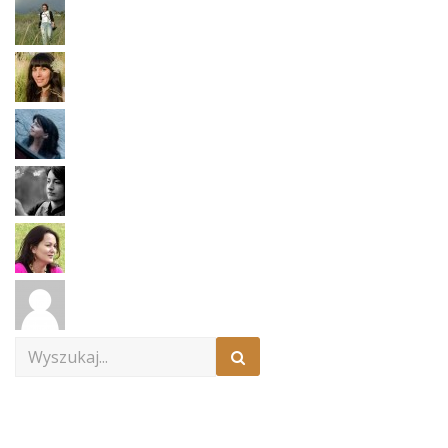
Search
for: